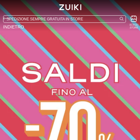
SCEGLI
INDIETRO
STORE
-24%
-77%