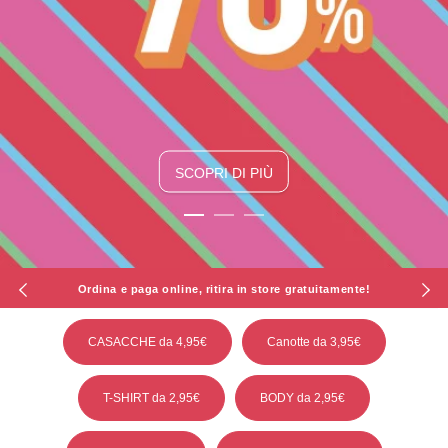
LOVEKSKIN X ZUIKI
€12,95
€3
BEACHWEAR DA 4,95€
€16,95
Pantaloni In Viscosa
Top 
SCOPRI DI PIÙ
SCOPRI DI PIÙ
+
+
SCOPRI DI PIÙ
SPEDIZIONE A CASA GRATUITA DA 60€
SPEDIZIONE SEMPRE GRATUITA IN STORE
Ordina e paga online, ritira in store gratuitamente!
Niente spese, solo shopping!
CASACCHE da 4,95€
Canotte da 3,95€
SPEDIZIONE A CASA GRATUITA DA 60€
T-SHIRT da 2,95€
BODY da 2,95€
SPEDIZIONE SEMPRE GRATUITA IN STORE