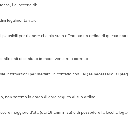
tesso, Lei accetta di:
dini legalmente validi;
ni plausibili per ritenere che sia stato effettuato un ordine di questa na
e/o altri dati di contatto in modo veritiero e corretto.
ste informazioni per metterci in contatto con Lei (se necessario, si preg
no, non saremo in grado di dare seguito al suo ordine.
sere maggiore d'età (dai 18 anni in su) e di possedere la facoltà legale d