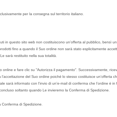
sclusivamente per la consegna sul territorio italiano.
enuti in questo sito web non costituiscono un’offerta al pubblico, bensì 
 prodotti fino a quando il Suo ordine non sarà stato esplicitamente acce
e sarà restituito nella sua totalità.
to online e fare clic su "Autorizza il pagamento". Successivamente, rice
’accettazione del Suo ordine poiché lo stesso costituisce un’offerta che L
ale sarà informato con l'invio di un’e-mail di conferma che l’ordine è in
erà concluso soltanto quando Le invieremo la Conferma di Spedizione.
la Conferma di Spedizione.