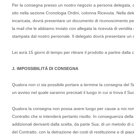
Per la consegna presso un nostro negozio a persona delegata, dov
sito nella sezione Cronologia Ordini, colonna Ricevuta. Nella de
incaricata, dovrà presentare un documento di riconoscimento per f
la mail che le abbiamo inviato con allegata la ricevuta di vendita
stampata dal nostro personale. Il delegato dovrà presentare un 
Lei avrà 15 giorni di tempo per ritirare il prodotto a partire dall
J. IMPOSSIBILITÀ DI CONSEGNA
Qualora non ci sia possibile portare a termine la consegna del Suo
un avviso nel quale saranno precisati il luogo in cui si trova il Su
Qualora la consegna non possa avere luogo per cause a noi non im
Contratto che si intenderà pertanto risolto. In conseguenza della ri
addizionali derivanti dalla scelta, da parte Sua, di un metodo di c
del Contratto, con la detrazione dei costi di restituzione e di gia