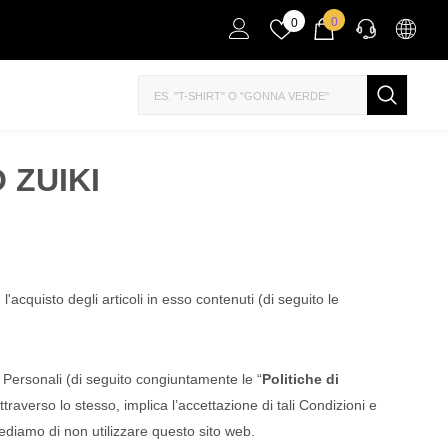
0
0
ASSISTENZA VENDITA
Se hai bisogno di aiuto per l'acquisto, mettiti in
contatto con noi su WhatsApp.
 ZUIKI
SCRIVICI
'acquisto degli articoli in esso contenuti (di seguito le
i Personali (di seguito congiuntamente le “
Politiche di
traverso lo stesso, implica l’accettazione di tali Condizioni e
hiediamo di non utilizzare questo sito web.