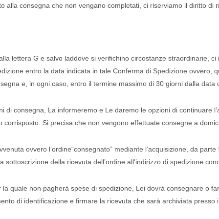
o alla consegna che non vengano completati, ci riserviamo il diritto di r
la lettera G e salvo laddove si verifichino circostanze straordinarie, ci
Spedizione entro la data indicata in tale Conferma di Spedizione ovvero, 
segna e, in ogni caso, entro il termine massimo di 30 giorni dalla data 
mini di consegna, La informeremo e Le daremo le opzioni di continuare 
o corrisposto. Si precisa che non vengono effettuate consegne a domicilio
à avvenuta ovvero l’ordine“consegnato” mediante l’acquisizione, da parte S
sottoscrizione della ricevuta dell’ordine all'indirizzo di spedizione con
 la quale non pagherà spese di spedizione, Lei dovrà consegnare o far
o di identificazione e firmare la ricevuta che sarà archiviata presso i n