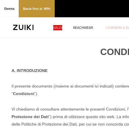
Donna
Bazar fino al -90%
SALDI
BEACHWEAR
LOVESKIN X ZU
CONDI
A. INTRODUZIONE
Il presente documento (insieme ai documenti ivi indicati) contiene 
“
Condizioni
”).
Vi chiediamo di consultare attentamente le presenti Condizioni, l’
Protezione dei Dati
”) prima di utilizzare questo sito web. La inf
delle Politiche di Protezione dei Dati, per cui se non concorda con