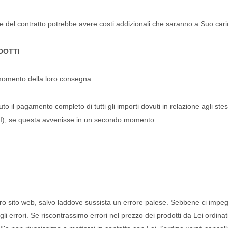
ne del contratto potrebbe avere costi addizionali che saranno a Suo cari
DOTTI
l momento della loro consegna.
o il pagamento completo di tutti gli importi dovuti in relazione agli st
ra I), se questa avvenisse in un secondo momento.
ostro sito web, salvo laddove sussista un errore palese. Sebbene ci impegn
egli errori. Se riscontrassimo errori nel prezzo dei prodotti da Lei ordin