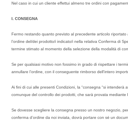
Nel caso in cui un cliente effettui almeno tre ordini con pagament
I. CONSEGNA
Fermo restando quanto previsto al precedente articolo riportato al
l’ordine del/dei prodotto/i indicato/i nella relativa Conferma di 
termine stimato al momento della selezione della modalità di con
Se per qualsiasi motivo non fossimo in grado di rispettare i ter
annullare l’ordine, con il conseguente rimborso dell'intero import
Ai fini di cui alle presenti Condizioni, la “consegna “si intender
comunque del controllo dei prodotti, che sarà provata mediante la 
Se dovesse scegliere la consegna presso un nostro negozio, per
conferma d’ordine da noi inviata, dovrà portare con sé un document