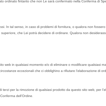
tato ordinato fintanto che non Le sarà confermato nella Conferma di Spe
essi. In tal senso, in caso di problemi di fornitura, o qualora non fossero pr
ri o superiore, che Lei potrà decidere di ordinare. Qualora non desiderass
o sito web in qualsiasi momento e/o di eliminare o modificare qualsiasi
i circostanze eccezionali che ci obblighino a rifiutare l’elaborazione di o
i terzi per la rimozione di qualsiasi prodotto da questo sito web, per l’e
a Conferma dell’Ordine.