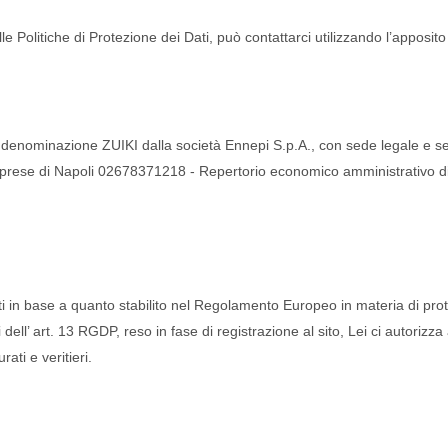
e Politiche di Protezione dei Dati, può contattarci utilizzando l’apposit
 la denominazione ZUIKI dalla società Ennepi S.p.A., con sede legale e s
tro imprese di Napoli 02678371218 - Repertorio economico amministrativ
attati in base a quanto stabilito nel Regolamento Europeo in materia di
i dell’ art. 13 RGDP, reso in fase di registrazione al sito, Lei ci autorizza
rati e veritieri.