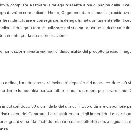
rà compilare e firmare la delega presente a piè di pagina della Ricevut
lega dovrà essere indicato Nome, Cognome, data di nascita, residenza de
arsi identificare e consegnare la delega firmata unitamente alla Ricevu
 online, il delegato farà visualizzare dal suo smartphone la ricevuta e fi
documento per la sua identificazione.
a comunicazione inviata via mail di disponibilità del prodotto presso il n
 ordine, il medesimo sarà inviato al deposito del nostro corriere più vi
o ordine e le modalità per contattare il nostro corriere per ritirare il Suo
putabili dopo 30 giorni dalla data in cui il Suo ordine è disponibile 
soluzione del Contratto, Le restituiremo tutti gli importi da Lei corrispos
onsegna diverso dal metodo ordinario da noi offerto) senza ingiustificato
cenza.