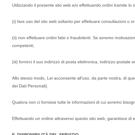
Utilizzando il presente sito web e/o effettuando ordini tramite lo s
(i) fare uso del sito web soltanto per effettuare consultazioni o or
(ii) non effettuare ordini falsi o fraudolenti. Se avremo motivazio
competenti;
(iii) fornirci il suo indirizzo di posta elettronica, indirizzo postale 
Allo stesso modo, Lei acconsente all’uso, da parte nostra, di que
dei Dati Personali).
Qualora non ci fornisse tutte le informazioni di cui avremo bisog
Effettuando un ordine attraverso questo sito web, garantisce di es
E. DISPONIBILITÀ DEL SERVIZIO