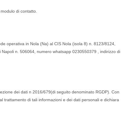
o modulo di contatto.
ede operativa in Nola (Na) al CIS Nola (isola 8) n. 8123/8124,
o di Napoli n. 506064, numero whatsapp
0230550379
, indirizzo di
 protezione dei dati n 2016/679(di seguito denominato RGDP). Con
 al trattamento di tali informazioni e dei dati personali e dichiara