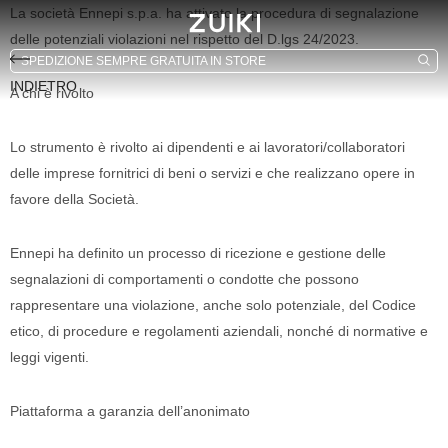
La società Ennepi s.p.a. ha attivato la procedura di segnalazione
delle potenziali violazioni nel rispetto del D.lgs 24/2023
.
INDIETRO
A chi è rivolto
Lo strumento è rivolto ai dipendenti e ai lavoratori/collaboratori
delle imprese
fornitrici di beni o servizi e che realizzano opere in
favore della Società.
Ennepi
ha definito un processo di ricezione e gestione delle
segnalazioni di comportamenti o condotte che possono
rappresentare una violazione, anche solo potenziale, del Codice
etico, di procedure e regolamenti aziendali, nonché di normative e
leggi vigenti.
-24%
-77%
Piattaforma a garanzia dell’anonimato