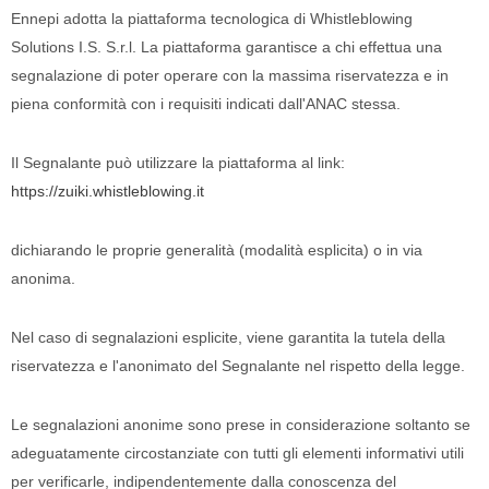
Ennepi adotta la piattaforma t
ecnologica di
Whistleblowing
Solutions I.S. S.r.l
.
La piattaforma garantisce a chi effettua una
segnalazione di poter operare con la massima riservatezza e in
piena conformità con i requisiti indicati dall'ANAC stessa.
€12,95
€3
€16,95
Pantaloni In Viscosa
Top 
Il Segnalante può utilizzare la piattaforma al link
:
https://zuiki.whistleblowing.it
+
+
dichiarando le proprie generalità (modalità esplicita) o in via
anonima.
Nel caso di segnalazioni esplicite, viene garantita la tutela della
riservatezza e l'anonimato del Segnalante nel rispetto della legge.
Le segnalazioni anonime sono prese in considerazione soltanto se
adeguatamente circostanziate con tutti gli elementi informativi utili
per verificarle, indipendentemente dalla conoscenza del