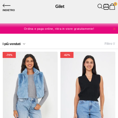
0
Gilet
SPEDIZIONE A CASA GRATUITA DA 60€
INDIETRO
SPEDIZIONE SEMPRE GRATUITA IN STORE
Ordina e paga online, ritira in store gratuitamente!
Niente spese, solo shopping!
Filtro
I più venduti
SPEDIZIONE A CASA GRATUITA DA 60€
-70%
-62%
SPEDIZIONE SEMPRE GRATUITA IN STORE
-24%
-77%