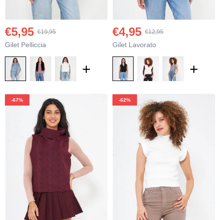
€5,95
€4,95
€19,95
€12,95
Gilet Pelliccia
Gilet Lavorato
€12,95
€3
€16,95
+
+
Pantaloni In Viscosa
Top 
+
+
-67%
-62%