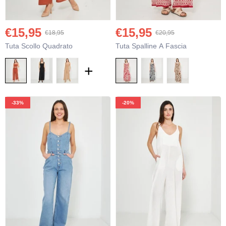
€15,95
€15,95
€18,95
€20,95
Tuta Scollo Quadrato
Tuta Spalline A Fascia
€12,95
€3
€16,95
+
Pantaloni In Viscosa
Top 
+
+
-33%
-20%