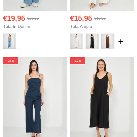
€19,95
€15,95
€29,95
€19,95
Tuta In Denim
Tuta Ampia
+
-24%
-12%