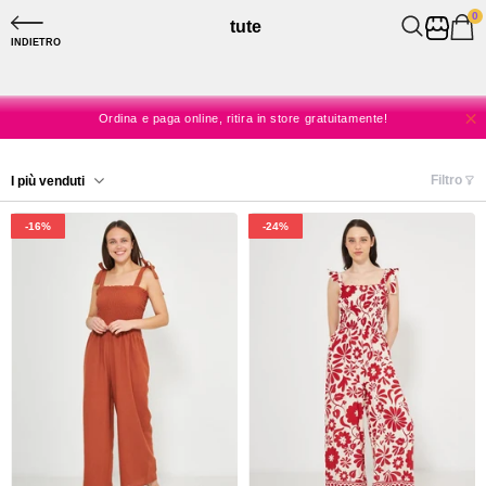
0
tute
SPEDIZIONE A CASA GRATUITA DA 60€
INDIETRO
SPEDIZIONE SEMPRE GRATUITA IN STORE
Ordina e paga online, ritira in store gratuitamente!
Niente spese, solo shopping!
Filtro
I più venduti
SPEDIZIONE A CASA GRATUITA DA 60€
-16%
-24%
SPEDIZIONE SEMPRE GRATUITA IN STORE
-24%
-77%