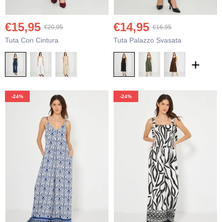
€15,95
€14,95
€20,95
€16,95
Tuta Con Cintura
Tuta Palazzo Svasata
+
-24%
-24%