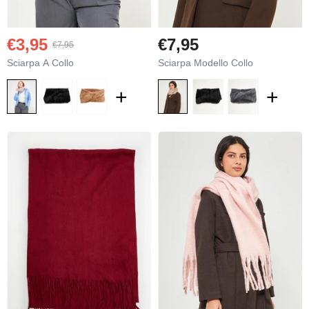
€3,95
€7,95
€7,95
Sciarpa A Collo
Sciarpa Modello Collo
€12,95
€3
€16,95
+
+
Pantaloni In Viscosa
Top 
+
+