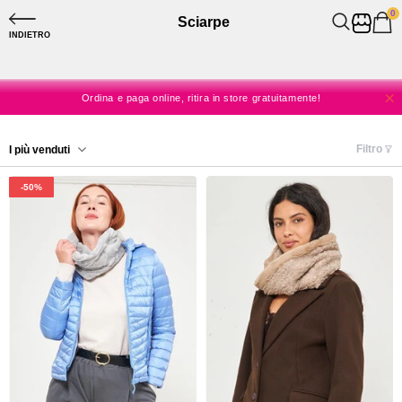
0
Sciarpe
SPEDIZIONE A CASA GRATUITA DA 60€
INDIETRO
SPEDIZIONE SEMPRE GRATUITA IN STORE
Ordina e paga online, ritira in store gratuitamente!
Niente spese, solo shopping!
Filtro
I più venduti
SPEDIZIONE A CASA GRATUITA DA 60€
-50%
SPEDIZIONE SEMPRE GRATUITA IN STORE
-24%
-77%