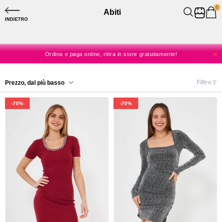
0
Abiti
SPEDIZIONE A CASA GRATUITA DA 60€
INDIETRO
SPEDIZIONE SEMPRE GRATUITA IN STORE
Ordina e paga online, ritira in store gratuitamente!
Niente spese, solo shopping!
Filtro
Prezzo, dal più basso
SPEDIZIONE A CASA GRATUITA DA 60€
-70%
-70%
SPEDIZIONE SEMPRE GRATUITA IN STORE
-24%
-77%