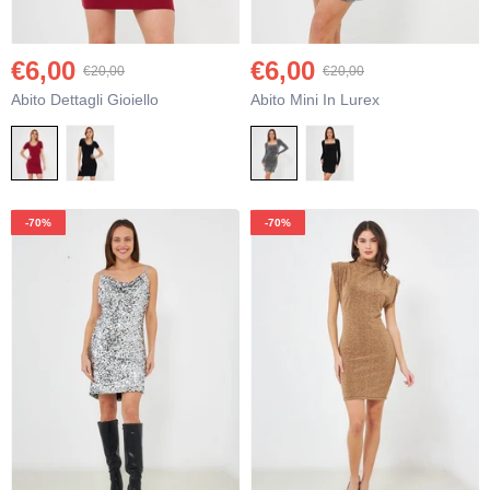
€6,00
€6,00
€20,00
€20,00
Abito Dettagli Gioiello
Abito Mini In Lurex
€12,95
€3
€16,95
Pantaloni In Viscosa
Top 
+
+
-70%
-70%