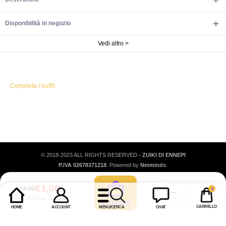
Disponibilità in negozio
Vedi altro >
Completa l’outfit:
© 2018-2023 ALL RIGHTS RESERVED
- ZUIKI DI ENNEPI
P.IVA 02678371218
. Powered by
Netminds
.
0
€1,00
€3,00
0
articoli
Orecchini con ciondoli
CARRELLO
HOME
ACCOUNT
MENU/CERCA
CHAT