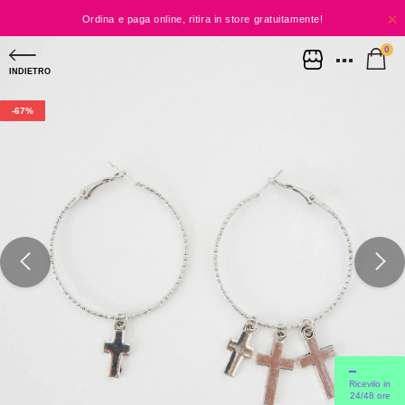
Ordina e paga online, ritira in store gratuitamente!
0
Niente spese, solo shopping!
INDIETRO
SPEDIZIONE A CASA GRAUTITA DA 60€
-67%
SPEDIZIONE SEMPRE GRATUITA IN NEGOZIO
Ricevilo in
24/48 ore