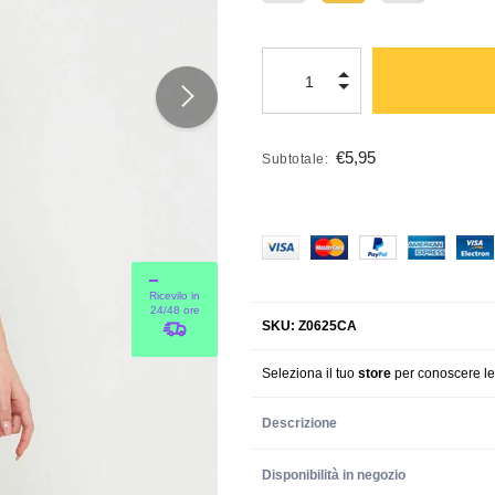
€5,95
Subtotale:
Ricevilo in
24/48 ore
SKU: Z0625CA
Seleziona il tuo
store
per conoscere l
Descrizione
Disponibilità in negozio