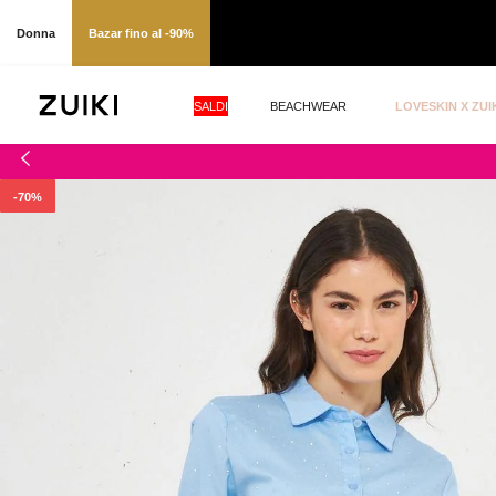
Donna
Bazar fino al -90%
SALDI
BEACHWEAR
LOVESKIN X ZUI
-70%