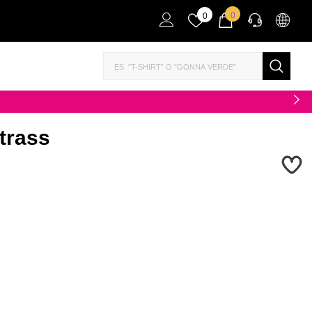
0
0
ASSISTENZA VENDITA
Se hai bisogno di aiuto per l'acquisto, mettiti in
contatto con noi su WhatsApp.
SCRIVICI
trass