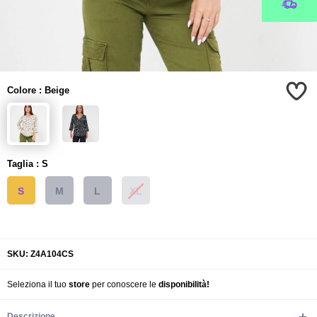
Colore
:
Beige
Taglia
:
S
S
M
L
XL
SKU: Z4A104CS
Seleziona il tuo
store
per conoscere le
disponibilità!
Descrizione