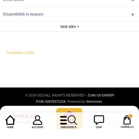
Disponibilità in negozio
Vedi altro >
Completa l’outfit:
© 2018-2023 ALL RIGHTS RESERVED
- ZUIKI DI ENNEPI
P.IVA 02678371218
. Powered by
Netminds
.
0
€5,00
€15,00
0
articoli
Casacca a fantasia
CARRELLO
HOME
ACCOUNT
MENU/CERCA
CHAT