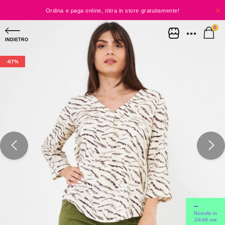
Ordina e paga online, ritira in store gratuitamente!
0
Niente spese, solo shopping!
INDIETRO
SPEDIZIONE A CASA GRAUTITA DA 60€
-67%
SPEDIZIONE SEMPRE GRATUITA IN NEGOZIO
Ricevilo in
24/48 ore